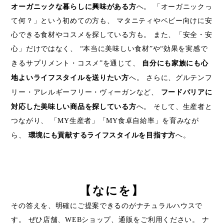
オーガニックな暮らしに興味がある方
へ。 「オーガニックっ
て何？」という初めての方も、 マタニティやベビー向けに安
心できる食材やコスメを探している方も。 また、「安全・安
心」だけではなく、 “本当に美味しい食材”や“効果を実感で
自分にも家族にも心
きるサプリメント・コスメ”を通じて、
地よいライフスタイルを送りたい方
へ。 さらに、グルテンフ
フードバリアに
リー・アレルギーフリー・ヴィーガンなど、
対応した美味しい商品を探している方
へ。 そして、生産者と
つながり、 「MY生産者」「MY食卓自給率」を育みなが
環境にも貢献するライフスタイルを目指す方
ら、
へ。
【なにを】
その答えを、明確にご提案できるのがナチュラルハウスで
す。 ぜひ店舗、WEBショップ、通販をご利用ください。 ナ