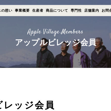
- 公式コーポレートサイト｜TOP
スの想い
事業概要
生産者
商品について
専門性
店舗案内
お問
ナチュラルハウス - 公式コーポレートサイト｜TOP
Apple Village Members
ナチュラルハウスの想い
アップルビレッジ会員
事業概要
生産者
店舗案内
お問合せ
ビレッジ会員