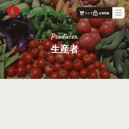
ストア
会員登録
ナチュラルハウス - 公式コーポレートサイト｜TOP
Producer
ナチュラルハウスの想い
生産者
事業概要
生産者
店舗案内
お問合せ