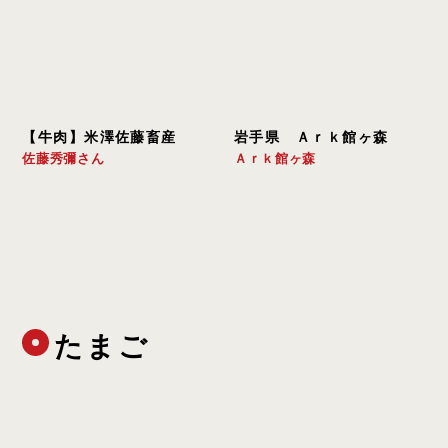
【牛肉】米澤佐藤畜産
岩手県　Ａｒｋ館ヶ森
佐藤秀彌さん
Ａｒｋ館ヶ森
たまご