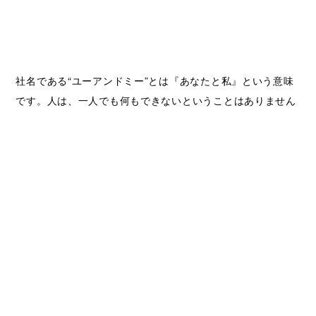
社名である“ユーアンドミー”とは『あなたと私』という意味
です。人は、一人でも何もできないということはありません
が、一人より二人の方が色々なことができます。さらに、二
人より三人の方がもっと色々なことができます。いろんな人
達と楽しく協力し合って、社会のためになることを行ってい
きたい。 そして自分自身も幸せになりたい。そんな想いから
「ユーアンドミー」を社名にしました。文法的にはユーアン
ドアイのようですが（笑）、相手を想いやり、協力する姿勢
を大切にしたいのです。これからも社名の通り「あなたとわ
たし」一人では出来ないけれど、皆が集まればいろんなこと
ができる。 その気持ちを忘れず「四方よし」 の精神で作業
員一同、毎日和気あいあいとやっていきたいと思います。 私