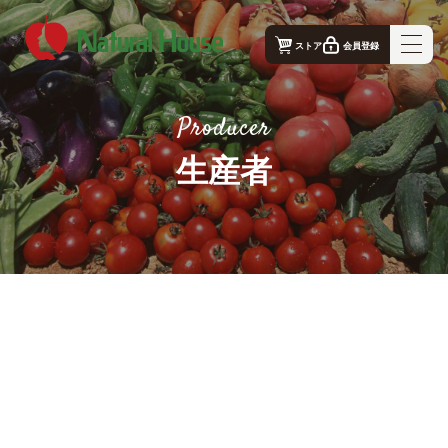
ストア
会員登録
ナチュラルハウス - 公式コーポレートサイト｜TOP
Producer
ナチュラルハウスの想い
生産者
事業概要
生産者
店舗案内
お問合せ