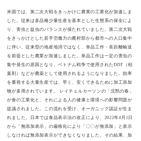
米国では、第二次大戦をきっかけに農業の工業化が加速しま
した。従来は多品種少量生産を基本とした生態系の保全によ
り、害虫と益虫のバランスが保たれていました。第二次大戦
をきっかけとした若手労働力の農村部から都市への人口集中
に伴い、従来型の地産地消ではなく、単品工作・長距離輸送
を前提とした農業が加速しました。単品工作は一定の害虫の
集中発生の原因となり、ベトナム戦争で使用されたDDT（枯
葉剤）などが農薬として使用されるようになりました。効率
を重視する大量生産では、早く、安くできるために加工添加
物が多用されています。 レイチェルカーソンの「沈黙の春」
が食の工業化と、それによる人の健康と環境への影響問題が
提議されました。この流れを受け、オーガニック認証が生ま
れました。日本では食品表示法の改正により、2022年4月1日
から「無添加表示」の厳格化により「〇〇が無添加」と表示
しなければ無添加表示ができなくなりました。その結果、加