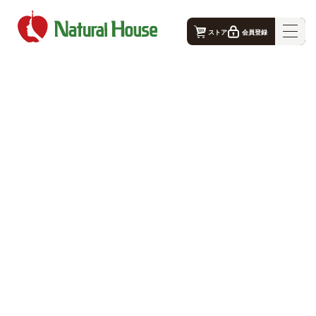
ストア
会員登録
ナチュラルハウス - 公式コーポレートサイト｜TOP
ナチュラルハウスの想い
事業概要
生産者
店舗案内
お問合せ