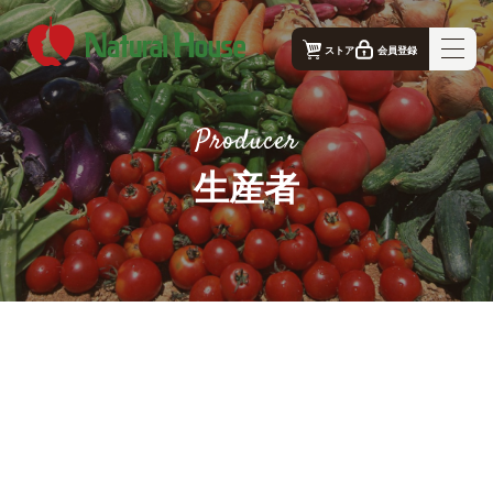
ストア
会員登録
ナチュラルハウス - 公式コーポレートサイト｜TOP
Producer
ナチュラルハウスの想い
生産者
事業概要
生産者
店舗案内
お問合せ