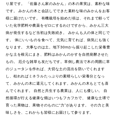
り屋です。 「佐藤さん家のみかん」の木の果実は、素朴な味
です。 みかんの木と会話してできた素朴な味のみかんをお客
様に届けたいです。 有機栽培を始めた頃は、それまで頼って
いた化学肥料や農薬をゼロにするわけですから、みかん三大
病が発生するなど当初は失敗続き。 みかんも人の体と同じで
す。 体にいいものを食べて、元気に育てれば、病気にも強く
なります。 大事なのは土。地下30mから掘り起こした栄養豊
かな土を根元にまき、肥料はみかんのかすを自然発酵させた
もの。 厄介な雑草も友だちです。草倒し農法で木の周囲に草
のジュータンを作れば、大切な土の流出を防いでくれます
し、枯れればミネラルたっぷりの素晴らしい栄養分となっ
て、みかんの木に還元してくれます。みかんの木もとても喜
んでくれます。 自然と共生する農業は、人にも優しい。 自
然循環が行える健康な畑はいつもフカフカで、 健康な土壌で
育った果物は、果物そのものに“力”があります。 その力と美
味しさを、これからも皆様にお届けして参ります。