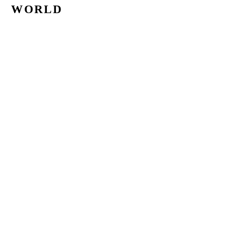
WORLD
他国に比べるとまだまだ日本は、オーガニックが主流ではあ
りません。 でも、今後は人も自然もありのままに生きやすく
なるためにも、もっともっと主にしていかなければならない
と思っています。 人の手で自然を壊し、結果人の手で人の身
体も壊していると感じます。 早くオーガニックが広がること
を願うばかりです。