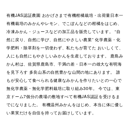
有機JAS認証農園 おかげさまで有機柑橘栽培・出荷量日本一
有機栽培のみかんやレモン、でこぽんなどの柑橘をはじめ、
冷凍みかん・ジュースなどの加工品を販売しています。 “自
然に戻り、自然に学び、自然にやさしい農業” 化学農薬・化
学肥料・除草剤を一切使わず、私たちが育てた おいしくて、
人にも自然にもやさしいみかんを生産しております。 鹿島み
かん村は、佐賀県鹿島市、干満の差・日本一の雄大な有明海
を見下ろす 多良山系の自然豊かな山間の地にあります。 誰
もが安心して食べられる健康なみかんを作りたいとの一心で
無化学農薬・無化学肥料栽培に取り組み30年。 今では、東
京ドーム7個分の農場の敷地すべて有機JAS認証を受けるま
でになりました。 有機温州みかんをはじめ、本当に体に優し
い果実だけを自信を持ってお届けしています。