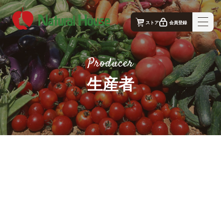
ストア
会員登録
ナチュラルハウス - 公式コーポレートサイト｜TOP
Producer
ナチュラルハウスの想い
生産者
事業概要
生産者
店舗案内
お問合せ