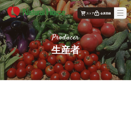
ストア
会員登録
ナチュラルハウス - 公式コーポレートサイト｜TOP
Producer
ナチュラルハウスの想い
生産者
事業概要
生産者
店舗案内
お問合せ