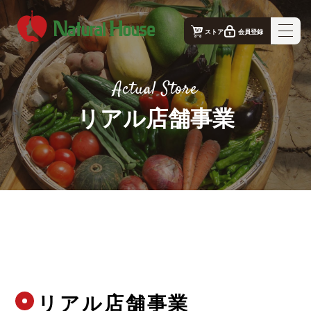
ストア
会員登録
ナチュラルハウス - 公式コーポレートサイト｜TOP
Actual Store
ナチュラルハウスの想い
リアル店舗事業
事業概要
生産者
店舗案内
お問合せ
リアル店舗事業