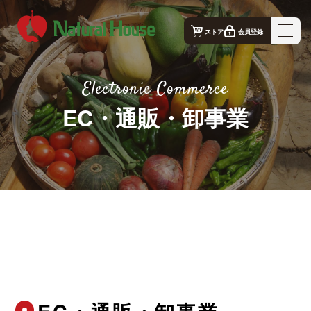
ストア
会員登録
ナチュラルハウス - 公式コーポレートサイト｜TOP
Electronic Commerce
ナチュラルハウスの想い
EC・通販・卸事業
事業概要
生産者
店舗案内
お問合せ