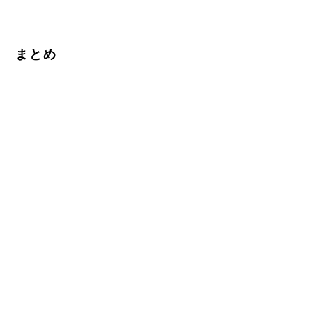
まとめ
※ このように、本文はブロック単位で分けて入力することが
でき、画像やURLの挿入、ブロック単位で順序の入れ替えも
自由にできるため、記事のメンテナンスや管理がしやすくな
っています。