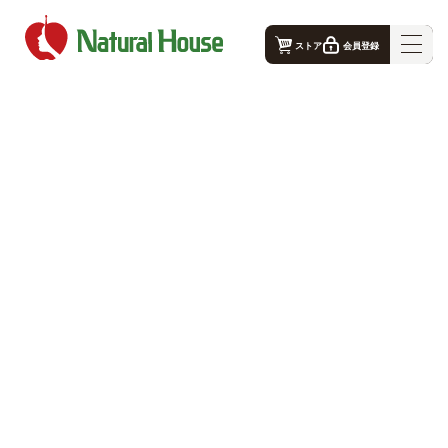
ストア
会員登録
ナチュラルハウス - 公式コーポレートサイト｜TOP
ナチュラルハウスの想い
事業概要
生産者
店舗案内
お問合せ