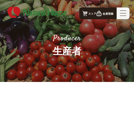
ストア
会員登録
ナチュラルハウス - 公式コーポレートサイト｜TOP
Producer
ナチュラルハウスの想い
生産者
事業概要
生産者
店舗案内
お問合せ