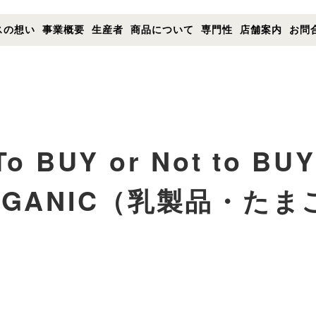
- 公式コーポレートサイト｜TOP
スの想い
事業概要
生産者
商品について
専門性
店舗案内
お問
ナチュラルハウス - 公式コーポレートサイト｜TOP
ナチュラルハウスの想い
事業概要
To BUY or Not to BUY 
生産者
店舗案内
RGANIC（乳製品・たま
お問合せ